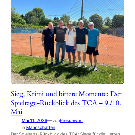
Sieg, Krimi und bittere Momente: Der
Spieltage-Rückblick des TCA – 9./10.
Mai
—
Mai 11, 2026
von
Pressewart
in
Mannschaften
Der Spieltags-Rückblick des TCA: Siege für die Herren