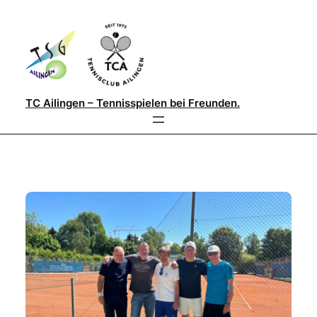
Direkt
zum
Inhalt
wechseln
TC Ailingen – Tennisspielen bei Freunden.