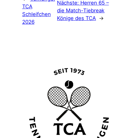
Nächste:
Herren 65 –
TCA
die Match-Tiebreak
Schleifchen
Könige des TCA
→
2026