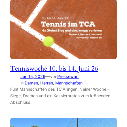
Tenniswoche 10. bis 14. Juni 26
—
Jun 15, 2026
von
Pressewart
in
Damen
, 
Herren
, 
Mannschaften
Fünf Mannschaften des TC Ailingen in einer Woche –
Siege, Dramen und ein Kasslerbraten zum krönenden
Abschluss.