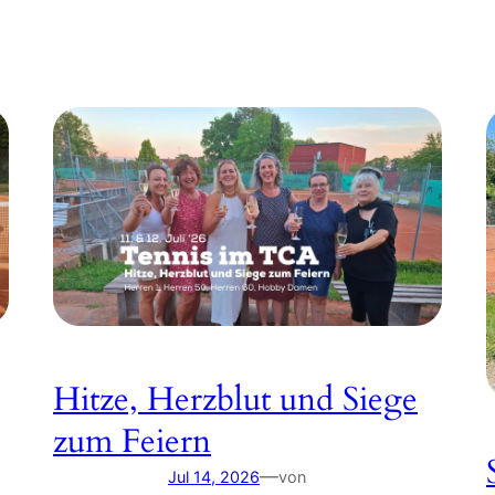
Hitze, Herzblut und Siege
zum Feiern
—
Jul 14, 2026
von